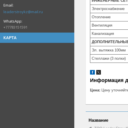
ИНЖЕНЕРНЫЕ СЕТ
Электроснабжение
leaderstroykz@mail.ru
Отопление
Вентиляция
+77783151591
Канализация
КАРТА
ДОПОЛНИТЕЛЬНЫЕ
Эл. вытяжка 100мм
Стеллажи (3 полки)
Информация д
Цена:
Цену уточняйт