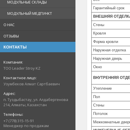
МОДУЛЬНЫЕ СКЛАДЫ
Гарантийный срок
МОДУЛЬНЫЙ МЕДПУНКТ
ВНЕШНЯЯ ОТДЕЛК
О НАС
Стены
Кровля
ОТЗЫВЫ
Форма кровли
КОНТАКТЫ
Наружная отделка
Наружная дверь
Окно
TOO Leader Stroy KZ
ВНУТРЕННЯЯ ОТД
Узумбеков Алмат Сартбаевич
Утепление
Пол
п. Туздыбастау, ул. Алдабергенова
214, Алматы, Казахстан
Стены
Потолок
+7 (778) 315-15-91
Межкомнатные двер
Менеджер по продажам