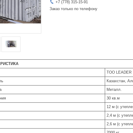
+7 (778) 315-15-91
Заказ только по телефону
ЕРИСТИКА
TOO LEADER
ль
Казахстан, А
а
Металл.
ния
30 кв.м
12 м (с утепле
2,4 м (с утепл
2,6 м (с утепл
7000 кг