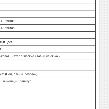
ых листов
ых листов
елый цвет
я
ковая (металлические ставни на окнах)
 см (Пол, стены, потолок)
+ линолеум, плинтус.