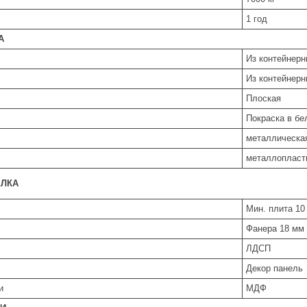
1 год
А
Из контейнерн
Из контейнерн
Плоская
Покраска в б
металлическа
металлопласти
ЕЛКА
Мин. плита 10
Фанера 18 мм 
ЛДСП
Декор панель
и
МДФ