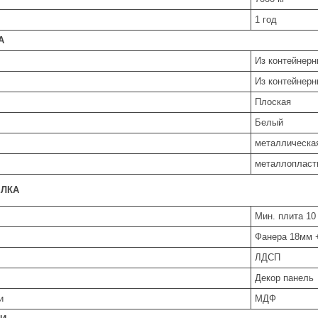
1 год
А
Из контейнерн
Из контейнерн
Плоская
Белый
металлическ
металлопласти
ЕЛКА
Мин. плита 10
Фанера 18мм +
ЛДСП
Декор панель
и
МДФ