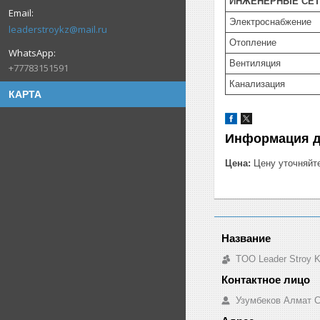
ИНЖЕНЕРНЫЕ СЕТ
Электроснабжение
leaderstroykz@mail.ru
Отопление
Вентиляция
+77783151591
Канализация
КАРТА
Информация д
Цена:
Цену уточняйт
TOO Leader Stroy 
Узумбеков Алмат 