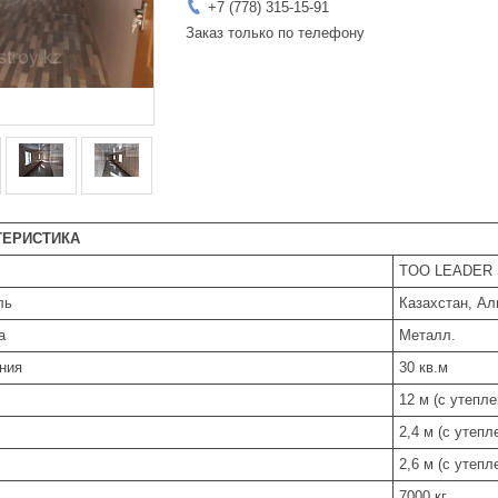
+7 (778) 315-15-91
Заказ только по телефону
ТЕРИСТИКА
TOO LEADER
ль
Казахстан, А
а
Металл.
ния
30 кв.м
12 м (с утепле
2,4 м (с утепл
2,6 м (с утепл
7000 кг