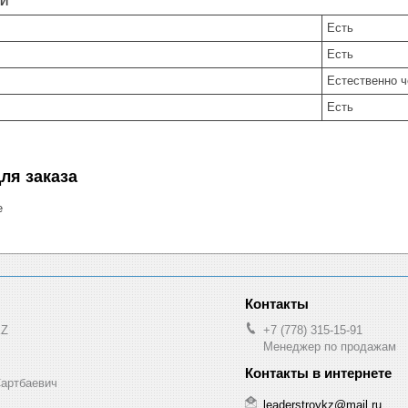
И
Есть
Есть
Естественно ч
Есть
ля заказа
е
KZ
+7 (778) 315-15-91
Менеджер по продажам
Сартбаевич
leaderstroykz@mail.ru