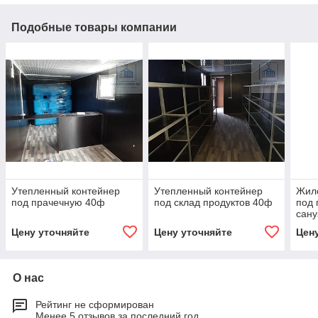
Подобные товары компании
Утепленный контейнер
Утепленный контейнер
Жило
под прачечную 40ф
под склад продуктов 40ф
под 
сану
Цену уточняйте
Цену уточняйте
Цен
О нас
Рейтинг не сформирован
Менее 5 отзывов за последний год