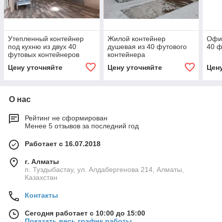
Утепленный контейнер
Жилой контейнер
Офи
под кухню из двух 40
душевая из 40 футового
40 ф
футовых контейнеров
контейнера
Цену уточняйте
Цену уточняйте
Цен
О нас
Рейтинг не сформирован
Менее 5 отзывов за последний год
Работает с 16.07.2018
г. Алматы
п. Туздыбастау, ул. Алдабергенова 214, Алматы,
Казахстан
Контакты
Сегодня работает с 10:00 до 15:00
Показать весь график работы