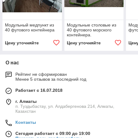
Модульный медпункт из
Модульные столовые из
Моду
40 футового контейнера
40 футового морского
футо
контейнера.
Цену уточняйте
Цену уточняйте
Цен
О нас
Рейтинг не сформирован
Менее 5 отзывов за последний год
Работает с 16.07.2018
г. Алматы
п. Туздыбастау, ул. Алдабергенова 214, Алматы,
Казахстан
Контакты
Сегодня работает с 09:00 до 19:00