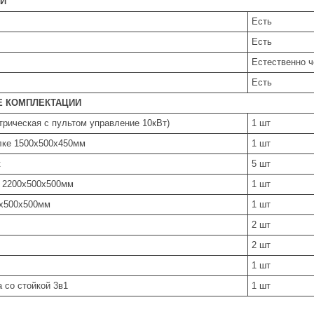
И
Есть
Есть
Естественно ч
Есть
 КОМПЛЕКТАЦИИ
трическая с пультом управление 10кВт)
1 шт
лке 1500х500х450мм
1 шт
к
5 шт
 2200х500х500мм
1 шт
0х500х500мм
1 шт
2 шт
2 шт
1 шт
 со стойкой 3в1
1 шт