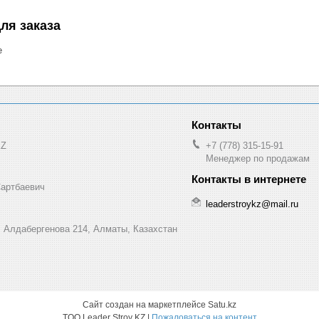
ля заказа
е
KZ
+7 (778) 315-15-91
Менеджер по продажам
Сартбаевич
leaderstroykz@mail.ru
. Алдабергенова 214, Алматы, Казахстан
Сайт создан на маркетплейсе
Satu.kz
TOO Leader Stroy KZ |
Пожаловаться на контент