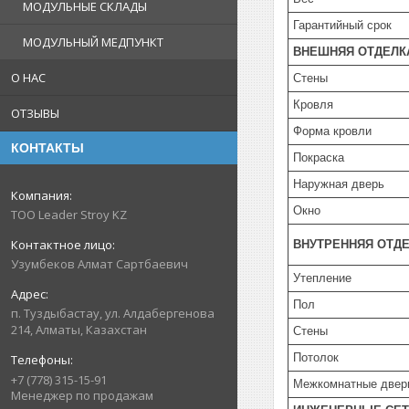
МОДУЛЬНЫЕ СКЛАДЫ
Гарантийный срок
МОДУЛЬНЫЙ МЕДПУНКТ
ВНЕШНЯЯ ОТДЕЛК
О НАС
Стены
Кровля
ОТЗЫВЫ
Форма кровли
КОНТАКТЫ
Покраска
Наружная дверь
Окно
TOO Leader Stroy KZ
ВНУТРЕННЯЯ ОТД
Узумбеков Алмат Сартбаевич
Утепление
Пол
п. Туздыбастау, ул. Алдабергенова
214, Алматы, Казахстан
Стены
Потолок
+7 (778) 315-15-91
Межкомнатные двер
Менеджер по продажам