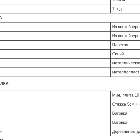
1 год
А
Из контейнерн
Из контейнерн
Плоская
Синий
металлическа
металлопласт
ЕЛКА
Мин. плита 10
Стяжка 5см +
Вагонка
Вагонка
и
Деревянные д