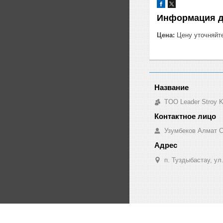
Информация д
Цена:
Цену уточняйт
TOO Leader Stroy 
Узумбеков Алмат 
п. Туздыбастау, ул