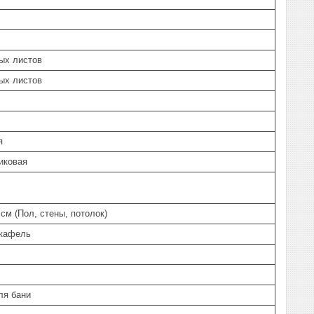
ых листов
ых листов
я
иковая
 см (Пол, стены, потолок)
 кафель
ля бани