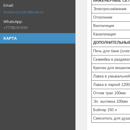
ИНЖЕНЕРНЫЕ СЕТ
Электроснабжение
leaderstroykz@mail.ru
Отопление
Вентиляция
+77783151591
Канализация
КАРТА
ДОПОЛНИТЕЛЬНЫЕ
Печь для бани (элек
Скамейка в раздева
Крючки для вешало
Лавка в умывальной
Лавка в парной 120
Отлив трап 100мм
Эл. вытяжка 100мм
Бойлер 150 л
Смеситель для душа