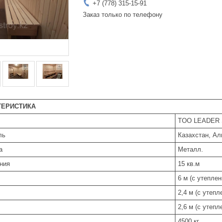
+7 (778) 315-15-91
Заказ только по телефону
ТЕРИСТИКА
TOO LEADER
ль
Казахстан, А
а
Металл.
ния
15 кв.м
6 м (с утеплен
2,4 м (с утепл
2,6 м (с утепл
4500 кг